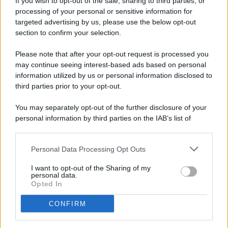
If you wish to opt-out of the sale, sharing to third parties, or
processing of your personal or sensitive information for
targeted advertising by us, please use the below opt-out
© 2026 - Pianeta Design - P.IVA 04827280654 - Testata
section to confirm your selection.
Registrata Al Tribunale Di Nocera Inferiore N. 8/2020 - RG N.
1336/2020
Please note that after your opt-out request is processed you
ISCRIZIONE AL ROC N. 35792 – ISCRITTA ALL’ANSO
may continue seeing interest-based ads based on personal
(ASSOCIAZIONE NAZIONALE STAMPA ONLINE)
information utilized by us or personal information disclosed to
third parties prior to your opt-out.
PRIVACY E NOTIFICHE
You may separately opt-out of the further disclosure of your
personal information by third parties on the IAB’s list of
PREFERENZE PRIVACY
downstream participants.
MAPPA DEL SITO
Personal Data Processing Opt Outs
This information may also be disclosed by us to third parties
on the IAB’s List of Downstream Participants that may further
I want to opt-out of the Sharing of my
disclose it to other third parties.
personal data.
Opted In
CONFIRM