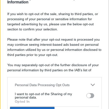
Information
If you wish to opt-out of the sale, sharing to third parties, or
processing of your personal or sensitive information for
targeted advertising by us, please use the below opt-out
© 2026 - Pianeta Design - P.IVA 04827280654 - Testata
section to confirm your selection.
Registrata Al Tribunale Di Nocera Inferiore N. 8/2020 - RG N.
1336/2020
Please note that after your opt-out request is processed you
ISCRIZIONE AL ROC N. 35792 – ISCRITTA ALL’ANSO
may continue seeing interest-based ads based on personal
(ASSOCIAZIONE NAZIONALE STAMPA ONLINE)
information utilized by us or personal information disclosed to
third parties prior to your opt-out.
PRIVACY E NOTIFICHE
You may separately opt-out of the further disclosure of your
personal information by third parties on the IAB’s list of
PREFERENZE PRIVACY
downstream participants.
MAPPA DEL SITO
Personal Data Processing Opt Outs
This information may also be disclosed by us to third parties
on the IAB’s List of Downstream Participants that may further
I want to opt-out of the Sharing of my
disclose it to other third parties.
personal data.
Opted In