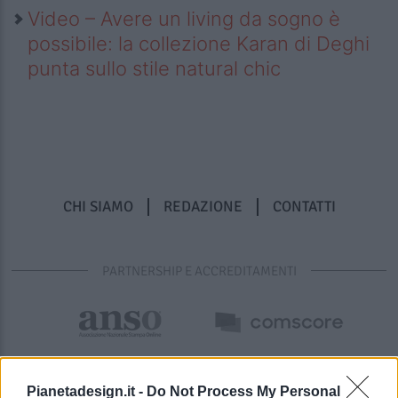
Video – Avere un living da sogno è
possibile: la collezione Karan di Deghi
punta sullo stile natural chic
CHI SIAMO
REDAZIONE
CONTATTI
PARTNERSHIP E ACCREDITAMENTI
Pianetadesign.it -
Do Not Process My Personal