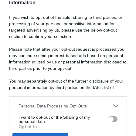
Information
If you wish to opt-out of the sale, sharing to third parties, or
processing of your personal or sensitive information for
targeted advertising by us, please use the below opt-out
© 2026 - Pianeta Design - P.IVA 04827280654 - Testata
section to confirm your selection.
Registrata Al Tribunale Di Nocera Inferiore N. 8/2020 - RG N.
1336/2020
Please note that after your opt-out request is processed you
ISCRIZIONE AL ROC N. 35792 – ISCRITTA ALL’ANSO
may continue seeing interest-based ads based on personal
(ASSOCIAZIONE NAZIONALE STAMPA ONLINE)
information utilized by us or personal information disclosed to
third parties prior to your opt-out.
PRIVACY E NOTIFICHE
You may separately opt-out of the further disclosure of your
personal information by third parties on the IAB’s list of
PREFERENZE PRIVACY
downstream participants.
MAPPA DEL SITO
Personal Data Processing Opt Outs
This information may also be disclosed by us to third parties
on the IAB’s List of Downstream Participants that may further
I want to opt-out of the Sharing of my
disclose it to other third parties.
personal data.
Opted In