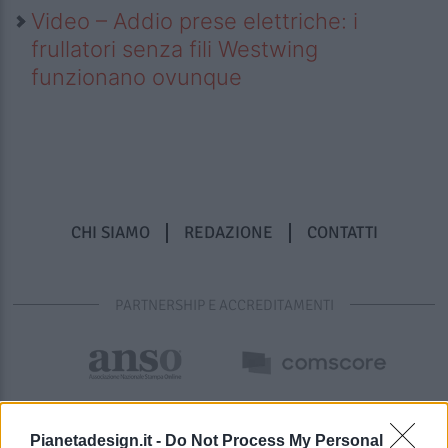
Video – Addio prese elettriche: i
frullatori senza fili Westwing
funzionano ovunque
CHI SIAMO
REDAZIONE
CONTATTI
PARTNERSHIP E ACCREDITAMENTI
Pianetadesign.it -
Do Not Process My Personal