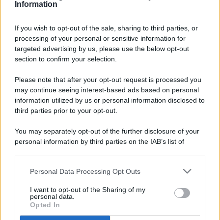
Information
If you wish to opt-out of the sale, sharing to third parties, or
processing of your personal or sensitive information for
targeted advertising by us, please use the below opt-out
© 2026 - Pianeta Design - P.IVA 04827280654 - Testata
section to confirm your selection.
Registrata Al Tribunale Di Nocera Inferiore N. 8/2020 - RG N.
1336/2020
Please note that after your opt-out request is processed you
ISCRIZIONE AL ROC N. 35792 – ISCRITTA ALL’ANSO
may continue seeing interest-based ads based on personal
(ASSOCIAZIONE NAZIONALE STAMPA ONLINE)
information utilized by us or personal information disclosed to
third parties prior to your opt-out.
PRIVACY E NOTIFICHE
You may separately opt-out of the further disclosure of your
personal information by third parties on the IAB’s list of
PREFERENZE PRIVACY
downstream participants.
MAPPA DEL SITO
Personal Data Processing Opt Outs
This information may also be disclosed by us to third parties
on the IAB’s List of Downstream Participants that may further
I want to opt-out of the Sharing of my
disclose it to other third parties.
personal data.
Opted In