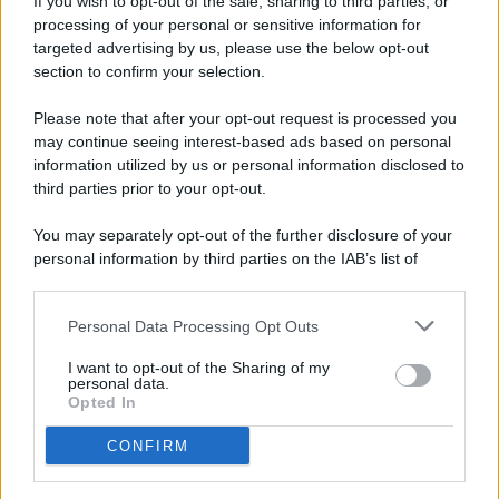
If you wish to opt-out of the sale, sharing to third parties, or
processing of your personal or sensitive information for
targeted advertising by us, please use the below opt-out
© 2026 - Pianeta Design - P.IVA 04827280654 - Testata
section to confirm your selection.
Registrata Al Tribunale Di Nocera Inferiore N. 8/2020 - RG N.
1336/2020
Please note that after your opt-out request is processed you
ISCRIZIONE AL ROC N. 35792 – ISCRITTA ALL’ANSO
may continue seeing interest-based ads based on personal
(ASSOCIAZIONE NAZIONALE STAMPA ONLINE)
information utilized by us or personal information disclosed to
third parties prior to your opt-out.
PRIVACY E NOTIFICHE
You may separately opt-out of the further disclosure of your
personal information by third parties on the IAB’s list of
PREFERENZE PRIVACY
downstream participants.
MAPPA DEL SITO
Personal Data Processing Opt Outs
This information may also be disclosed by us to third parties
on the IAB’s List of Downstream Participants that may further
I want to opt-out of the Sharing of my
disclose it to other third parties.
personal data.
Opted In
CONFIRM