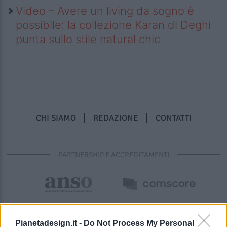
Video – Avere un living da sogno è
possibile: la collezione Karan di Deghi
punta sullo stile natural chic
CHI SIAMO
REDAZIONE
CONTATTI
PARTNERSHIP E ACCREDITAMENTI
Pianetadesign.it -
Do Not Process My Personal