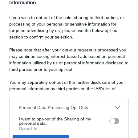
Information
If you wish to opt-out of the sale, sharing to third parties, or
processing of your personal or sensitive information for
targeted advertising by us, please use the below opt-out
© 2026 - Pianeta Design - P.IVA 04827280654 - Testata
section to confirm your selection.
Registrata Al Tribunale Di Nocera Inferiore N. 8/2020 - RG N.
1336/2020
Please note that after your opt-out request is processed you
ISCRIZIONE AL ROC N. 35792 – ISCRITTA ALL’ANSO
may continue seeing interest-based ads based on personal
(ASSOCIAZIONE NAZIONALE STAMPA ONLINE)
information utilized by us or personal information disclosed to
third parties prior to your opt-out.
PRIVACY E NOTIFICHE
You may separately opt-out of the further disclosure of your
personal information by third parties on the IAB’s list of
PREFERENZE PRIVACY
downstream participants.
MAPPA DEL SITO
Personal Data Processing Opt Outs
This information may also be disclosed by us to third parties
on the IAB’s List of Downstream Participants that may further
I want to opt-out of the Sharing of my
disclose it to other third parties.
personal data.
Opted In