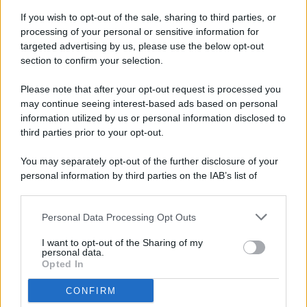
If you wish to opt-out of the sale, sharing to third parties, or
processing of your personal or sensitive information for
targeted advertising by us, please use the below opt-out
© 2026 - Pianeta Design - P.IVA 04827280654 - Testata
section to confirm your selection.
Registrata Al Tribunale Di Nocera Inferiore N. 8/2020 - RG N.
1336/2020
Please note that after your opt-out request is processed you
ISCRIZIONE AL ROC N. 35792 – ISCRITTA ALL’ANSO
may continue seeing interest-based ads based on personal
(ASSOCIAZIONE NAZIONALE STAMPA ONLINE)
information utilized by us or personal information disclosed to
third parties prior to your opt-out.
PRIVACY E NOTIFICHE
You may separately opt-out of the further disclosure of your
personal information by third parties on the IAB’s list of
PREFERENZE PRIVACY
downstream participants.
MAPPA DEL SITO
Personal Data Processing Opt Outs
This information may also be disclosed by us to third parties
on the IAB’s List of Downstream Participants that may further
I want to opt-out of the Sharing of my
disclose it to other third parties.
personal data.
Opted In
CONFIRM