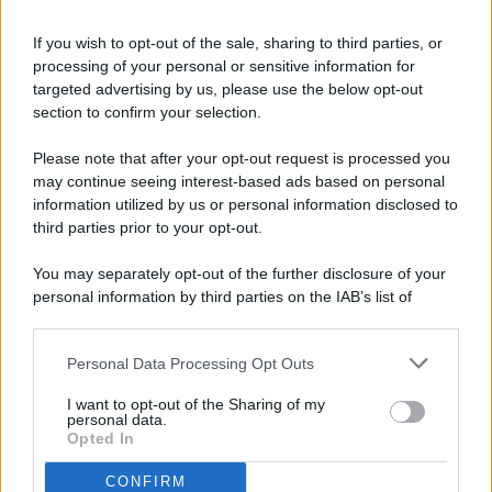
If you wish to opt-out of the sale, sharing to third parties, or
processing of your personal or sensitive information for
targeted advertising by us, please use the below opt-out
© 2026 - Pianeta Design - P.IVA 04827280654 - Testata
section to confirm your selection.
Registrata Al Tribunale Di Nocera Inferiore N. 8/2020 - RG N.
1336/2020
Please note that after your opt-out request is processed you
ISCRIZIONE AL ROC N. 35792 – ISCRITTA ALL’ANSO
may continue seeing interest-based ads based on personal
(ASSOCIAZIONE NAZIONALE STAMPA ONLINE)
information utilized by us or personal information disclosed to
third parties prior to your opt-out.
PRIVACY E NOTIFICHE
You may separately opt-out of the further disclosure of your
personal information by third parties on the IAB’s list of
PREFERENZE PRIVACY
downstream participants.
MAPPA DEL SITO
Personal Data Processing Opt Outs
This information may also be disclosed by us to third parties
on the IAB’s List of Downstream Participants that may further
I want to opt-out of the Sharing of my
disclose it to other third parties.
personal data.
Opted In
CONFIRM