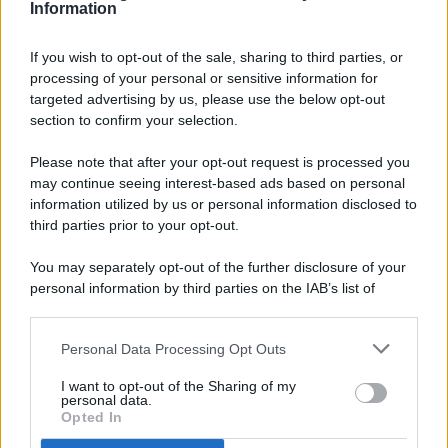
Information
If you wish to opt-out of the sale, sharing to third parties, or
processing of your personal or sensitive information for
targeted advertising by us, please use the below opt-out
© 2026 - Pianeta Design - P.IVA 04827280654 - Testata
section to confirm your selection.
Registrata Al Tribunale Di Nocera Inferiore N. 8/2020 - RG N.
1336/2020
Please note that after your opt-out request is processed you
ISCRIZIONE AL ROC N. 35792 – ISCRITTA ALL’ANSO
may continue seeing interest-based ads based on personal
(ASSOCIAZIONE NAZIONALE STAMPA ONLINE)
information utilized by us or personal information disclosed to
third parties prior to your opt-out.
PRIVACY E NOTIFICHE
You may separately opt-out of the further disclosure of your
personal information by third parties on the IAB’s list of
PREFERENZE PRIVACY
downstream participants.
MAPPA DEL SITO
Personal Data Processing Opt Outs
This information may also be disclosed by us to third parties
on the IAB’s List of Downstream Participants that may further
I want to opt-out of the Sharing of my
disclose it to other third parties.
personal data.
Opted In