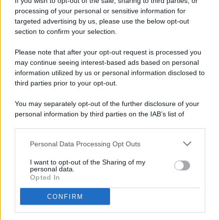
If you wish to opt-out of the sale, sharing to third parties, or
processing of your personal or sensitive information for
targeted advertising by us, please use the below opt-out
© 2026 - Pianeta Design - P.IVA 04827280654 - Testata
section to confirm your selection.
Registrata Al Tribunale Di Nocera Inferiore N. 8/2020 - RG N.
1336/2020
Please note that after your opt-out request is processed you
ISCRIZIONE AL ROC N. 35792 – ISCRITTA ALL’ANSO
may continue seeing interest-based ads based on personal
(ASSOCIAZIONE NAZIONALE STAMPA ONLINE)
information utilized by us or personal information disclosed to
third parties prior to your opt-out.
PRIVACY E NOTIFICHE
You may separately opt-out of the further disclosure of your
personal information by third parties on the IAB’s list of
PREFERENZE PRIVACY
downstream participants.
MAPPA DEL SITO
Personal Data Processing Opt Outs
This information may also be disclosed by us to third parties
on the IAB’s List of Downstream Participants that may further
I want to opt-out of the Sharing of my
disclose it to other third parties.
personal data.
Opted In
CONFIRM