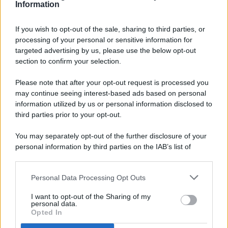
Information
If you wish to opt-out of the sale, sharing to third parties, or
processing of your personal or sensitive information for
targeted advertising by us, please use the below opt-out
© 2026 - Pianeta Design - P.IVA 04827280654 - Testata
section to confirm your selection.
Registrata Al Tribunale Di Nocera Inferiore N. 8/2020 - RG N.
1336/2020
Please note that after your opt-out request is processed you
ISCRIZIONE AL ROC N. 35792 – ISCRITTA ALL’ANSO
may continue seeing interest-based ads based on personal
(ASSOCIAZIONE NAZIONALE STAMPA ONLINE)
information utilized by us or personal information disclosed to
third parties prior to your opt-out.
PRIVACY E NOTIFICHE
You may separately opt-out of the further disclosure of your
personal information by third parties on the IAB’s list of
PREFERENZE PRIVACY
downstream participants.
MAPPA DEL SITO
Personal Data Processing Opt Outs
This information may also be disclosed by us to third parties
on the IAB’s List of Downstream Participants that may further
I want to opt-out of the Sharing of my
disclose it to other third parties.
personal data.
Opted In