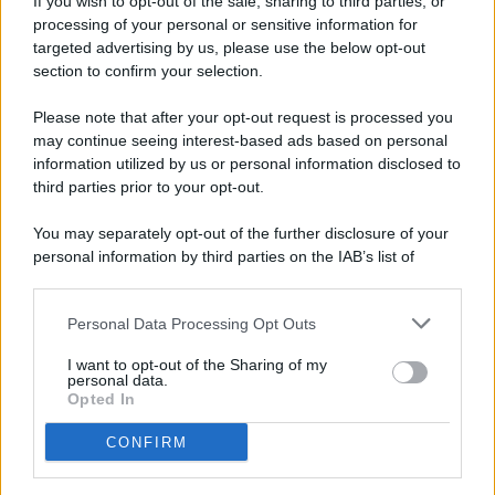
If you wish to opt-out of the sale, sharing to third parties, or
processing of your personal or sensitive information for
targeted advertising by us, please use the below opt-out
© 2026 - Pianeta Design - P.IVA 04827280654 - Testata
section to confirm your selection.
Registrata Al Tribunale Di Nocera Inferiore N. 8/2020 - RG N.
1336/2020
Please note that after your opt-out request is processed you
ISCRIZIONE AL ROC N. 35792 – ISCRITTA ALL’ANSO
may continue seeing interest-based ads based on personal
(ASSOCIAZIONE NAZIONALE STAMPA ONLINE)
information utilized by us or personal information disclosed to
third parties prior to your opt-out.
PRIVACY E NOTIFICHE
You may separately opt-out of the further disclosure of your
personal information by third parties on the IAB’s list of
PREFERENZE PRIVACY
downstream participants.
MAPPA DEL SITO
Personal Data Processing Opt Outs
This information may also be disclosed by us to third parties
on the IAB’s List of Downstream Participants that may further
I want to opt-out of the Sharing of my
disclose it to other third parties.
personal data.
Opted In
CONFIRM