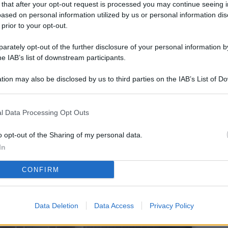
 that after your opt-out request is processed you may continue seeing i
L
ased on personal information utilized by us or personal information dis
 prior to your opt-out.
rately opt-out of the further disclosure of your personal information by
M
he IAB’s list of downstream participants.
ab
tion may also be disclosed by us to third parties on the IAB’s List of 
di
 that may further disclose it to other third parties.
Vi
l Data Processing Opt Outs
so
co
o opt-out of the Sharing of my personal data.
pu
In
Av
CONFIRM
po
Ka
Data Deletion
Data Access
Privacy Policy
st