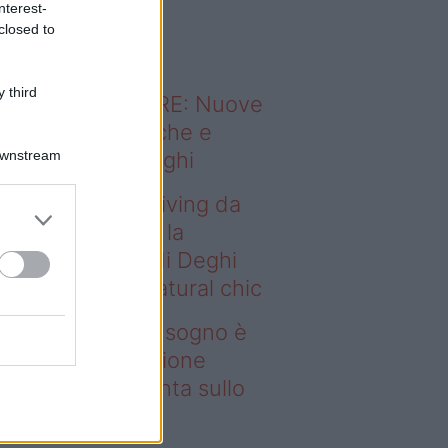
nterest-
o sapevi che...
closed to
 third
ODERNO ABITARE: Nuove
itudini domestiche e
Downstream
namismo dei luoghi
deo – Avere un living da
gno è possibile: la
llezione Karan di Deghi
nta sullo stile natural chic
ere un living da sogno è
ssibile: la collezione
ran di Deghi punta sullo
ile natural chic