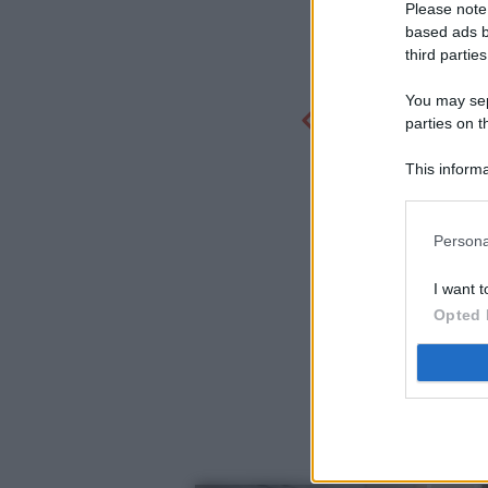
Please note
based ads b
third parties
You may sepa
parties on t
This informa
Participants
Persona
I want t
Opted 