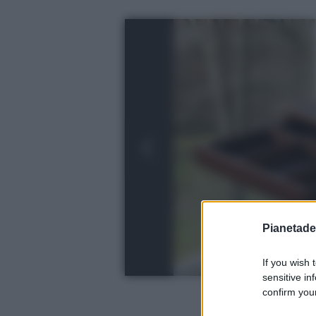
Pianetades
If you wish 
sensitive in
confirm your