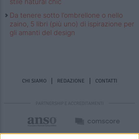
stile natural chic
Da tenere sotto l’ombrellone o nello
zaino, 5 libri (più uno) di ispirazione per
gli amanti del design
CHI SIAMO
REDAZIONE
CONTATTI
PARTNERSHIP E ACCREDITAMENTI