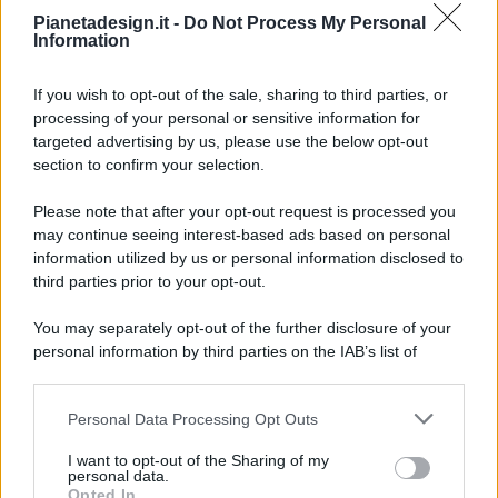
Pianetadesign.it -
Do Not Process My Personal
Information
If you wish to opt-out of the sale, sharing to third parties, or
processing of your personal or sensitive information for
targeted advertising by us, please use the below opt-out
© 2026 - Pianeta Design - P.IVA 04827280654 - Testata
section to confirm your selection.
Registrata Al Tribunale Di Nocera Inferiore N. 8/2020 - RG N.
1336/2020
Please note that after your opt-out request is processed you
ISCRIZIONE AL ROC N. 35792 – ISCRITTA ALL’ANSO
may continue seeing interest-based ads based on personal
(ASSOCIAZIONE NAZIONALE STAMPA ONLINE)
information utilized by us or personal information disclosed to
third parties prior to your opt-out.
PRIVACY E NOTIFICHE
You may separately opt-out of the further disclosure of your
personal information by third parties on the IAB’s list of
PREFERENZE PRIVACY
downstream participants.
MAPPA DEL SITO
Personal Data Processing Opt Outs
This information may also be disclosed by us to third parties
on the IAB’s List of Downstream Participants that may further
I want to opt-out of the Sharing of my
disclose it to other third parties.
personal data.
Opted In