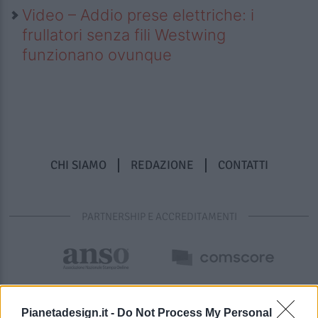
Video – Addio prese elettriche: i
frullatori senza fili Westwing
funzionano ovunque
CHI SIAMO
REDAZIONE
CONTATTI
PARTNERSHIP E ACCREDITAMENTI
Pianetadesign.it -
Do Not Process My Personal