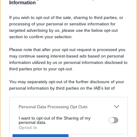
Information
If you wish to opt-out of the sale, sharing to third parties, or
processing of your personal or sensitive information for
targeted advertising by us, please use the below opt-out
© 2026 - Pianeta Design - P.IVA 04827280654 - Testata
section to confirm your selection.
Registrata Al Tribunale Di Nocera Inferiore N. 8/2020 - RG N.
1336/2020
Please note that after your opt-out request is processed you
ISCRIZIONE AL ROC N. 35792 – ISCRITTA ALL’ANSO
may continue seeing interest-based ads based on personal
(ASSOCIAZIONE NAZIONALE STAMPA ONLINE)
information utilized by us or personal information disclosed to
third parties prior to your opt-out.
PRIVACY E NOTIFICHE
You may separately opt-out of the further disclosure of your
personal information by third parties on the IAB’s list of
PREFERENZE PRIVACY
downstream participants.
MAPPA DEL SITO
Personal Data Processing Opt Outs
This information may also be disclosed by us to third parties
on the IAB’s List of Downstream Participants that may further
I want to opt-out of the Sharing of my
disclose it to other third parties.
personal data.
Opted In