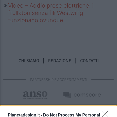
Video – Addio prese elettriche: i
frullatori senza fili Westwing
funzionano ovunque
CHI SIAMO
REDAZIONE
CONTATTI
PARTNERSHIP E ACCREDITAMENTI
Pianetadesign.it -
Do Not Process My Personal