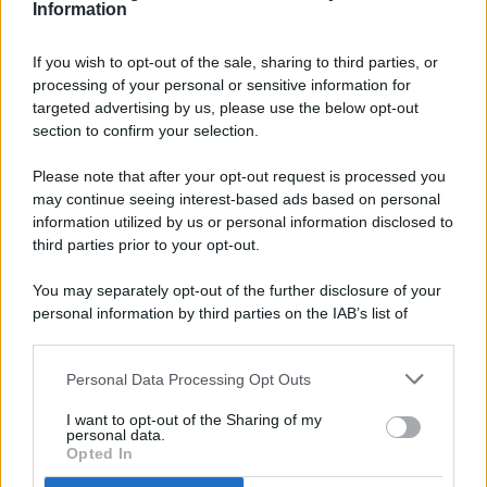
Information
If you wish to opt-out of the sale, sharing to third parties, or
processing of your personal or sensitive information for
targeted advertising by us, please use the below opt-out
© 2026 - Pianeta Design - P.IVA 04827280654 - Testata
section to confirm your selection.
Registrata Al Tribunale Di Nocera Inferiore N. 8/2020 - RG N.
1336/2020
Please note that after your opt-out request is processed you
ISCRIZIONE AL ROC N. 35792 – ISCRITTA ALL’ANSO
may continue seeing interest-based ads based on personal
(ASSOCIAZIONE NAZIONALE STAMPA ONLINE)
information utilized by us or personal information disclosed to
third parties prior to your opt-out.
PRIVACY E NOTIFICHE
You may separately opt-out of the further disclosure of your
personal information by third parties on the IAB’s list of
PREFERENZE PRIVACY
downstream participants.
MAPPA DEL SITO
Personal Data Processing Opt Outs
This information may also be disclosed by us to third parties
on the IAB’s List of Downstream Participants that may further
I want to opt-out of the Sharing of my
disclose it to other third parties.
personal data.
Opted In