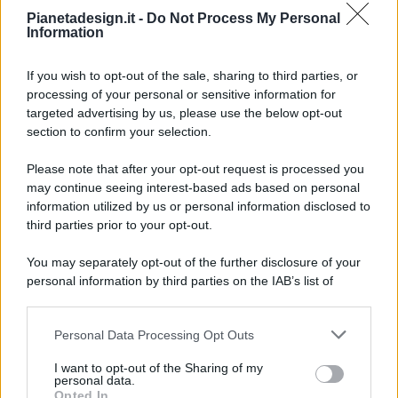
Pianetadesign.it -
Do Not Process My Personal
Information
If you wish to opt-out of the sale, sharing to third parties, or
processing of your personal or sensitive information for
targeted advertising by us, please use the below opt-out
© 2026 - Pianeta Design - P.IVA 04827280654 - Testata
section to confirm your selection.
Registrata Al Tribunale Di Nocera Inferiore N. 8/2020 - RG N.
1336/2020
Please note that after your opt-out request is processed you
ISCRIZIONE AL ROC N. 35792 – ISCRITTA ALL’ANSO
may continue seeing interest-based ads based on personal
(ASSOCIAZIONE NAZIONALE STAMPA ONLINE)
information utilized by us or personal information disclosed to
third parties prior to your opt-out.
PRIVACY E NOTIFICHE
You may separately opt-out of the further disclosure of your
personal information by third parties on the IAB’s list of
PREFERENZE PRIVACY
downstream participants.
MAPPA DEL SITO
Personal Data Processing Opt Outs
This information may also be disclosed by us to third parties
on the IAB’s List of Downstream Participants that may further
I want to opt-out of the Sharing of my
disclose it to other third parties.
personal data.
Opted In