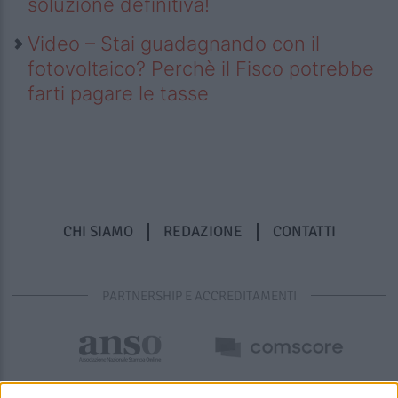
soluzione definitiva!
Video – Stai guadagnando con il
fotovoltaico? Perchè il Fisco potrebbe
farti pagare le tasse
CHI SIAMO
REDAZIONE
CONTATTI
PARTNERSHIP E ACCREDITAMENTI