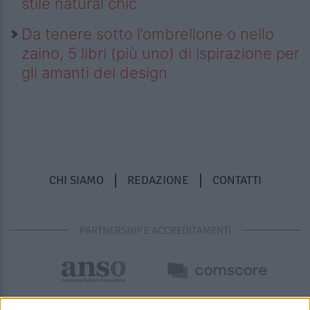
stile natural chic
Da tenere sotto l’ombrellone o nello
zaino, 5 libri (più uno) di ispirazione per
gli amanti del design
CHI SIAMO
REDAZIONE
CONTATTI
PARTNERSHIP E ACCREDITAMENTI