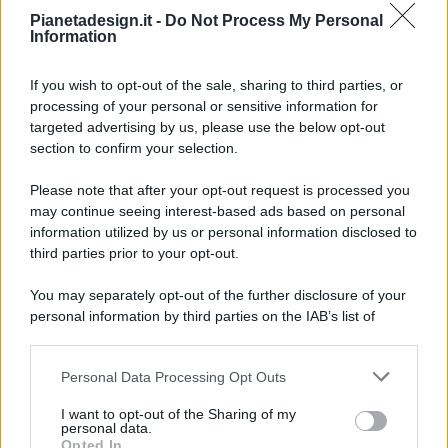
Pianetadesign.it -
Do Not Process My Personal
Information
If you wish to opt-out of the sale, sharing to third parties, or
processing of your personal or sensitive information for
targeted advertising by us, please use the below opt-out
© 2026 - Pianeta Design - P.IVA 04827280654 - Testata
section to confirm your selection.
Registrata Al Tribunale Di Nocera Inferiore N. 8/2020 - RG N.
1336/2020
Please note that after your opt-out request is processed you
ISCRIZIONE AL ROC N. 35792 – ISCRITTA ALL’ANSO
may continue seeing interest-based ads based on personal
(ASSOCIAZIONE NAZIONALE STAMPA ONLINE)
information utilized by us or personal information disclosed to
third parties prior to your opt-out.
PRIVACY E NOTIFICHE
You may separately opt-out of the further disclosure of your
personal information by third parties on the IAB’s list of
PREFERENZE PRIVACY
downstream participants.
MAPPA DEL SITO
Personal Data Processing Opt Outs
This information may also be disclosed by us to third parties
on the IAB’s List of Downstream Participants that may further
I want to opt-out of the Sharing of my
disclose it to other third parties.
personal data.
Opted In