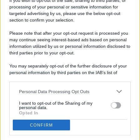
If you wish to opt-out of the sale, sharing to third parties, or
processing of your personal or sensitive information for
targeted advertising by us, please use the below opt-out
© 2026 - Pianeta Design - P.IVA 04827280654 - Testata
section to confirm your selection.
Registrata Al Tribunale Di Nocera Inferiore N. 8/2020 - RG N.
1336/2020
Please note that after your opt-out request is processed you
ISCRIZIONE AL ROC N. 35792 – ISCRITTA ALL’ANSO
may continue seeing interest-based ads based on personal
(ASSOCIAZIONE NAZIONALE STAMPA ONLINE)
information utilized by us or personal information disclosed to
third parties prior to your opt-out.
PRIVACY E NOTIFICHE
You may separately opt-out of the further disclosure of your
personal information by third parties on the IAB’s list of
PREFERENZE PRIVACY
downstream participants.
MAPPA DEL SITO
Personal Data Processing Opt Outs
This information may also be disclosed by us to third parties
on the IAB’s List of Downstream Participants that may further
I want to opt-out of the Sharing of my
disclose it to other third parties.
personal data.
Opted In
CONFIRM