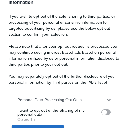
Information
If you wish to opt-out of the sale, sharing to third parties, or
processing of your personal or sensitive information for
targeted advertising by us, please use the below opt-out
© 2026 - Pianeta Design - P.IVA 04827280654 - Testata
section to confirm your selection.
Registrata Al Tribunale Di Nocera Inferiore N. 8/2020 - RG N.
1336/2020
Please note that after your opt-out request is processed you
ISCRIZIONE AL ROC N. 35792 – ISCRITTA ALL’ANSO
may continue seeing interest-based ads based on personal
(ASSOCIAZIONE NAZIONALE STAMPA ONLINE)
information utilized by us or personal information disclosed to
third parties prior to your opt-out.
PRIVACY E NOTIFICHE
You may separately opt-out of the further disclosure of your
personal information by third parties on the IAB’s list of
PREFERENZE PRIVACY
downstream participants.
MAPPA DEL SITO
Personal Data Processing Opt Outs
This information may also be disclosed by us to third parties
on the IAB’s List of Downstream Participants that may further
I want to opt-out of the Sharing of my
disclose it to other third parties.
personal data.
Opted In