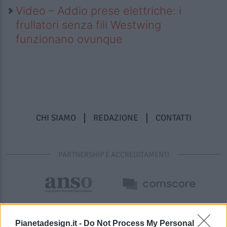
Video – Addio prese elettriche: i
frullatori senza fili Westwing
funzionano ovunque
CHI SIAMO
REDAZIONE
CONTATTI
PARTNERSHIP E ACCREDITAMENTI
Pianetadesign.it -
Do Not Process My Personal