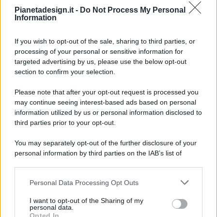
Pianetadesign.it -
Do Not Process My Personal
Information
If you wish to opt-out of the sale, sharing to third parties, or
processing of your personal or sensitive information for
targeted advertising by us, please use the below opt-out
© 2026 - Pianeta Design - P.IVA 04827280654 - Testata
section to confirm your selection.
Registrata Al Tribunale Di Nocera Inferiore N. 8/2020 - RG N.
1336/2020
Please note that after your opt-out request is processed you
ISCRIZIONE AL ROC N. 35792 – ISCRITTA ALL’ANSO
may continue seeing interest-based ads based on personal
(ASSOCIAZIONE NAZIONALE STAMPA ONLINE)
information utilized by us or personal information disclosed to
third parties prior to your opt-out.
PRIVACY E NOTIFICHE
You may separately opt-out of the further disclosure of your
personal information by third parties on the IAB’s list of
PREFERENZE PRIVACY
downstream participants.
MAPPA DEL SITO
Personal Data Processing Opt Outs
This information may also be disclosed by us to third parties
on the IAB’s List of Downstream Participants that may further
I want to opt-out of the Sharing of my
disclose it to other third parties.
personal data.
Opted In