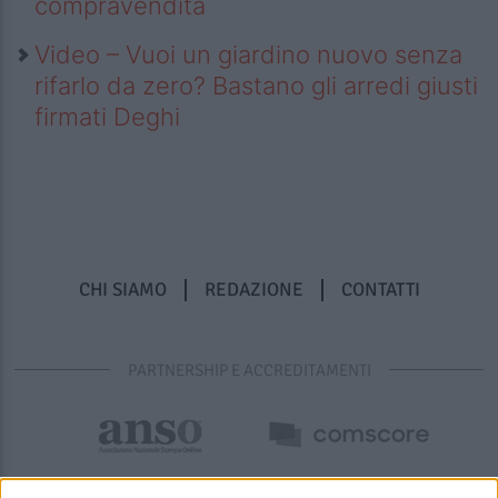
compravendita
Video – Vuoi un giardino nuovo senza
rifarlo da zero? Bastano gli arredi giusti
firmati Deghi
CHI SIAMO
REDAZIONE
CONTATTI
PARTNERSHIP E ACCREDITAMENTI