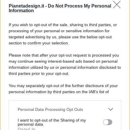
Pianetadesign.it -
Do Not Process My Personal
Information
If you wish to opt-out of the sale, sharing to third parties, or
processing of your personal or sensitive information for
targeted advertising by us, please use the below opt-out
© 2026 - Pianeta Design - P.IVA 04827280654 - Testata
section to confirm your selection.
Registrata Al Tribunale Di Nocera Inferiore N. 8/2020 - RG N.
1336/2020
Please note that after your opt-out request is processed you
ISCRIZIONE AL ROC N. 35792 – ISCRITTA ALL’ANSO
may continue seeing interest-based ads based on personal
(ASSOCIAZIONE NAZIONALE STAMPA ONLINE)
information utilized by us or personal information disclosed to
third parties prior to your opt-out.
PRIVACY E NOTIFICHE
You may separately opt-out of the further disclosure of your
personal information by third parties on the IAB’s list of
PREFERENZE PRIVACY
downstream participants.
MAPPA DEL SITO
Personal Data Processing Opt Outs
This information may also be disclosed by us to third parties
on the IAB’s List of Downstream Participants that may further
I want to opt-out of the Sharing of my
disclose it to other third parties.
personal data.
Opted In