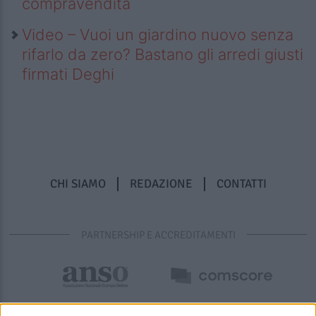
compravendita
Video – Vuoi un giardino nuovo senza
rifarlo da zero? Bastano gli arredi giusti
firmati Deghi
CHI SIAMO
REDAZIONE
CONTATTI
PARTNERSHIP E ACCREDITAMENTI