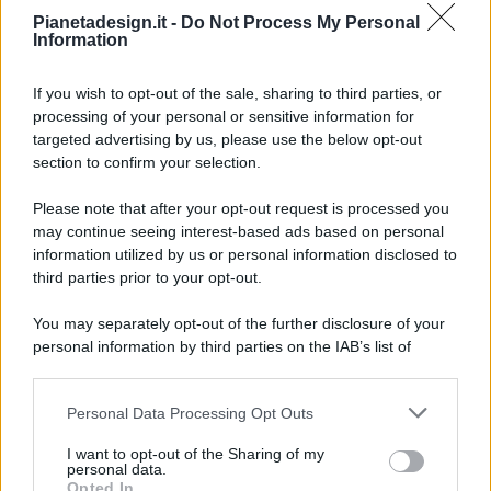
Pianetadesign.it -
Do Not Process My Personal
Information
If you wish to opt-out of the sale, sharing to third parties, or
processing of your personal or sensitive information for
targeted advertising by us, please use the below opt-out
© 2026 - Pianeta Design - P.IVA 04827280654 - Testata
section to confirm your selection.
Registrata Al Tribunale Di Nocera Inferiore N. 8/2020 - RG N.
1336/2020
Please note that after your opt-out request is processed you
ISCRIZIONE AL ROC N. 35792 – ISCRITTA ALL’ANSO
may continue seeing interest-based ads based on personal
(ASSOCIAZIONE NAZIONALE STAMPA ONLINE)
information utilized by us or personal information disclosed to
third parties prior to your opt-out.
PRIVACY E NOTIFICHE
You may separately opt-out of the further disclosure of your
personal information by third parties on the IAB’s list of
PREFERENZE PRIVACY
downstream participants.
MAPPA DEL SITO
Personal Data Processing Opt Outs
This information may also be disclosed by us to third parties
on the IAB’s List of Downstream Participants that may further
I want to opt-out of the Sharing of my
disclose it to other third parties.
personal data.
Opted In