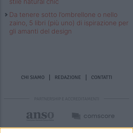
stile natural chic
Da tenere sotto l’ombrellone o nello
zaino, 5 libri (più uno) di ispirazione per
gli amanti del design
CHI SIAMO
REDAZIONE
CONTATTI
PARTNERSHIP E ACCREDITAMENTI