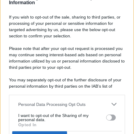
Information
If you wish to opt-out of the sale, sharing to third parties, or
processing of your personal or sensitive information for
targeted advertising by us, please use the below opt-out
© 2026 - Pianeta Design - P.IVA 04827280654 - Testata
section to confirm your selection.
Registrata Al Tribunale Di Nocera Inferiore N. 8/2020 - RG N.
1336/2020
Please note that after your opt-out request is processed you
ISCRIZIONE AL ROC N. 35792 – ISCRITTA ALL’ANSO
may continue seeing interest-based ads based on personal
(ASSOCIAZIONE NAZIONALE STAMPA ONLINE)
information utilized by us or personal information disclosed to
third parties prior to your opt-out.
PRIVACY E NOTIFICHE
You may separately opt-out of the further disclosure of your
personal information by third parties on the IAB’s list of
PREFERENZE PRIVACY
downstream participants.
MAPPA DEL SITO
Personal Data Processing Opt Outs
This information may also be disclosed by us to third parties
on the IAB’s List of Downstream Participants that may further
I want to opt-out of the Sharing of my
disclose it to other third parties.
personal data.
Opted In