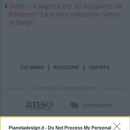
Video – Il segreto per un soggiorno da
Pinterest? La nuova collezione Ivenor
di Deghi
CHI SIAMO
REDAZIONE
CONTATTI
PARTNERSHIP E ACCREDITAMENTI
Pianetadesign.it -
Do Not Process My Personal