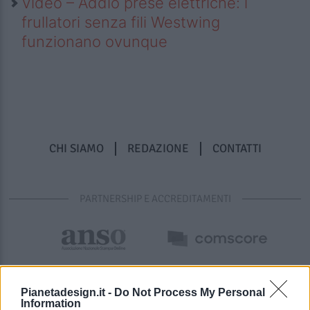
Video – Addio prese elettriche: i
frullatori senza fili Westwing
funzionano ovunque
CHI SIAMO
REDAZIONE
CONTATTI
PARTNERSHIP E ACCREDITAMENTI
Pianetadesign.it -
Do Not Process My Personal
Information