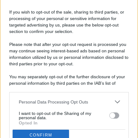
If you wish to opt-out of the sale, sharing to third parties, or
processing of your personal or sensitive information for
targeted advertising by us, please use the below opt-out
© 2026 - Pianeta Design - P.IVA 04827280654 - Testata
section to confirm your selection.
Registrata Al Tribunale Di Nocera Inferiore N. 8/2020 - RG N.
1336/2020
Please note that after your opt-out request is processed you
ISCRIZIONE AL ROC N. 35792 – ISCRITTA ALL’ANSO
may continue seeing interest-based ads based on personal
(ASSOCIAZIONE NAZIONALE STAMPA ONLINE)
information utilized by us or personal information disclosed to
third parties prior to your opt-out.
PRIVACY E NOTIFICHE
You may separately opt-out of the further disclosure of your
personal information by third parties on the IAB’s list of
PREFERENZE PRIVACY
downstream participants.
MAPPA DEL SITO
Personal Data Processing Opt Outs
This information may also be disclosed by us to third parties
on the IAB’s List of Downstream Participants that may further
I want to opt-out of the Sharing of my
disclose it to other third parties.
personal data.
Opted In
CONFIRM