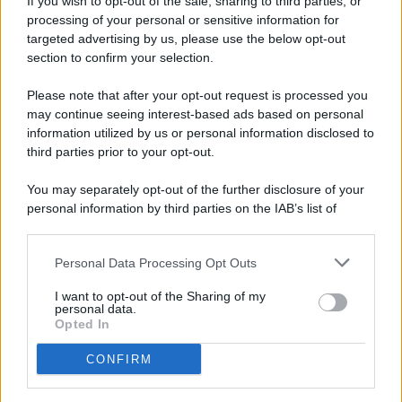
If you wish to opt-out of the sale, sharing to third parties, or
processing of your personal or sensitive information for
targeted advertising by us, please use the below opt-out
© 2026 - Pianeta Design - P.IVA 04827280654 - Testata
section to confirm your selection.
Registrata Al Tribunale Di Nocera Inferiore N. 8/2020 - RG N.
1336/2020
Please note that after your opt-out request is processed you
ISCRIZIONE AL ROC N. 35792 – ISCRITTA ALL’ANSO
may continue seeing interest-based ads based on personal
(ASSOCIAZIONE NAZIONALE STAMPA ONLINE)
information utilized by us or personal information disclosed to
third parties prior to your opt-out.
PRIVACY E NOTIFICHE
You may separately opt-out of the further disclosure of your
personal information by third parties on the IAB’s list of
PREFERENZE PRIVACY
downstream participants.
MAPPA DEL SITO
Personal Data Processing Opt Outs
This information may also be disclosed by us to third parties
on the IAB’s List of Downstream Participants that may further
I want to opt-out of the Sharing of my
disclose it to other third parties.
personal data.
Opted In
CONFIRM