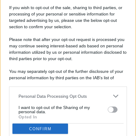
If you wish to opt-out of the sale, sharing to third parties, or
processing of your personal or sensitive information for
targeted advertising by us, please use the below opt-out
© 2026 - Pianeta Design - P.IVA 04827280654 - Testata
section to confirm your selection.
Registrata Al Tribunale Di Nocera Inferiore N. 8/2020 - RG N.
1336/2020
Please note that after your opt-out request is processed you
ISCRIZIONE AL ROC N. 35792 – ISCRITTA ALL’ANSO
may continue seeing interest-based ads based on personal
(ASSOCIAZIONE NAZIONALE STAMPA ONLINE)
information utilized by us or personal information disclosed to
third parties prior to your opt-out.
PRIVACY E NOTIFICHE
You may separately opt-out of the further disclosure of your
personal information by third parties on the IAB’s list of
PREFERENZE PRIVACY
downstream participants.
MAPPA DEL SITO
Personal Data Processing Opt Outs
This information may also be disclosed by us to third parties
on the IAB’s List of Downstream Participants that may further
I want to opt-out of the Sharing of my
disclose it to other third parties.
personal data.
Opted In
CONFIRM