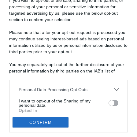
If you wish to opt-out of the sale, sharing to third parties, or
processing of your personal or sensitive information for
targeted advertising by us, please use the below opt-out
© 2026 - Pianeta Design - P.IVA 04827280654 - Testata
section to confirm your selection.
Registrata Al Tribunale Di Nocera Inferiore N. 8/2020 - RG N.
1336/2020
Please note that after your opt-out request is processed you
ISCRIZIONE AL ROC N. 35792 – ISCRITTA ALL’ANSO
may continue seeing interest-based ads based on personal
(ASSOCIAZIONE NAZIONALE STAMPA ONLINE)
information utilized by us or personal information disclosed to
third parties prior to your opt-out.
PRIVACY E NOTIFICHE
You may separately opt-out of the further disclosure of your
personal information by third parties on the IAB’s list of
PREFERENZE PRIVACY
downstream participants.
MAPPA DEL SITO
Personal Data Processing Opt Outs
This information may also be disclosed by us to third parties
on the IAB’s List of Downstream Participants that may further
I want to opt-out of the Sharing of my
disclose it to other third parties.
personal data.
Opted In
CONFIRM