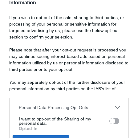
Information
If you wish to opt-out of the sale, sharing to third parties, or
processing of your personal or sensitive information for
targeted advertising by us, please use the below opt-out
© 2026 - Pianeta Design - P.IVA 04827280654 - Testata
section to confirm your selection.
Registrata Al Tribunale Di Nocera Inferiore N. 8/2020 - RG N.
1336/2020
Please note that after your opt-out request is processed you
ISCRIZIONE AL ROC N. 35792 – ISCRITTA ALL’ANSO
may continue seeing interest-based ads based on personal
(ASSOCIAZIONE NAZIONALE STAMPA ONLINE)
information utilized by us or personal information disclosed to
third parties prior to your opt-out.
PRIVACY E NOTIFICHE
You may separately opt-out of the further disclosure of your
personal information by third parties on the IAB’s list of
PREFERENZE PRIVACY
downstream participants.
MAPPA DEL SITO
Personal Data Processing Opt Outs
This information may also be disclosed by us to third parties
on the IAB’s List of Downstream Participants that may further
I want to opt-out of the Sharing of my
disclose it to other third parties.
personal data.
Opted In