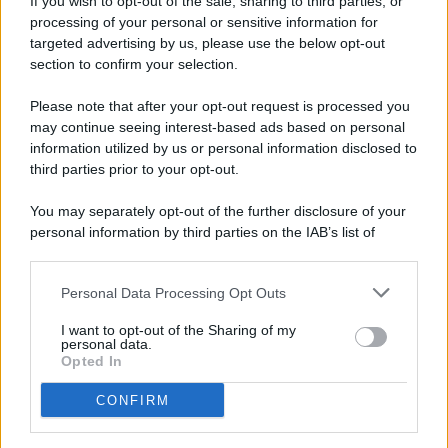
If you wish to opt-out of the sale, sharing to third parties, or
processing of your personal or sensitive information for
targeted advertising by us, please use the below opt-out
© 2026 - Pianeta Design - P.IVA 04827280654 - Testata
section to confirm your selection.
Registrata Al Tribunale Di Nocera Inferiore N. 8/2020 - RG N.
1336/2020
Please note that after your opt-out request is processed you
ISCRIZIONE AL ROC N. 35792 – ISCRITTA ALL’ANSO
may continue seeing interest-based ads based on personal
(ASSOCIAZIONE NAZIONALE STAMPA ONLINE)
information utilized by us or personal information disclosed to
third parties prior to your opt-out.
PRIVACY E NOTIFICHE
You may separately opt-out of the further disclosure of your
personal information by third parties on the IAB’s list of
PREFERENZE PRIVACY
downstream participants.
MAPPA DEL SITO
Personal Data Processing Opt Outs
This information may also be disclosed by us to third parties
on the IAB’s List of Downstream Participants that may further
I want to opt-out of the Sharing of my
disclose it to other third parties.
personal data.
Opted In
CONFIRM