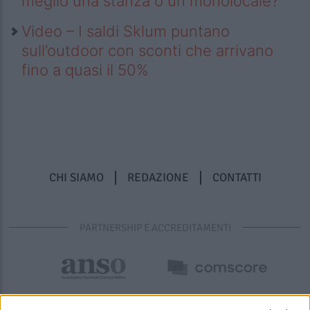
meglio una stanza o un monolocale?
Video – I saldi Sklum puntano
sull’outdoor con sconti che arrivano
fino a quasi il 50%
CHI SIAMO
REDAZIONE
CONTATTI
PARTNERSHIP E ACCREDITAMENTI