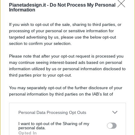
Pianetadesign.it -
Do Not Process My Personal
Information
If you wish to opt-out of the sale, sharing to third parties, or
processing of your personal or sensitive information for
targeted advertising by us, please use the below opt-out
© 2026 - Pianeta Design - P.IVA 04827280654 - Testata
section to confirm your selection.
Registrata Al Tribunale Di Nocera Inferiore N. 8/2020 - RG N.
1336/2020
Please note that after your opt-out request is processed you
ISCRIZIONE AL ROC N. 35792 – ISCRITTA ALL’ANSO
may continue seeing interest-based ads based on personal
(ASSOCIAZIONE NAZIONALE STAMPA ONLINE)
information utilized by us or personal information disclosed to
third parties prior to your opt-out.
PRIVACY E NOTIFICHE
You may separately opt-out of the further disclosure of your
personal information by third parties on the IAB’s list of
PREFERENZE PRIVACY
downstream participants.
MAPPA DEL SITO
Personal Data Processing Opt Outs
This information may also be disclosed by us to third parties
on the IAB’s List of Downstream Participants that may further
I want to opt-out of the Sharing of my
disclose it to other third parties.
personal data.
Opted In