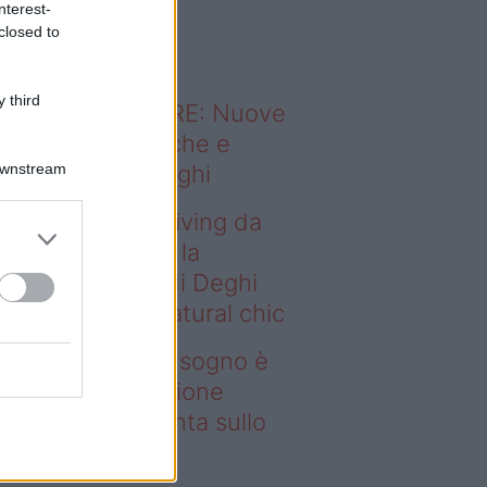
nterest-
o sapevi che...
closed to
 third
ODERNO ABITARE: Nuove
itudini domestiche e
Downstream
namismo dei luoghi
deo – Avere un living da
gno è possibile: la
llezione Karan di Deghi
nta sullo stile natural chic
ere un living da sogno è
ssibile: la collezione
ran di Deghi punta sullo
ile natural chic