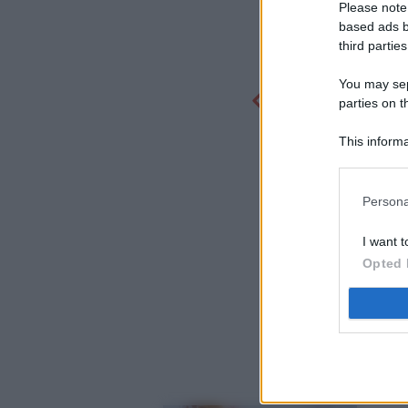
Please note
based ads b
third parties
You may sepa
parties on t
This informa
Participants
Persona
I want t
Opted 