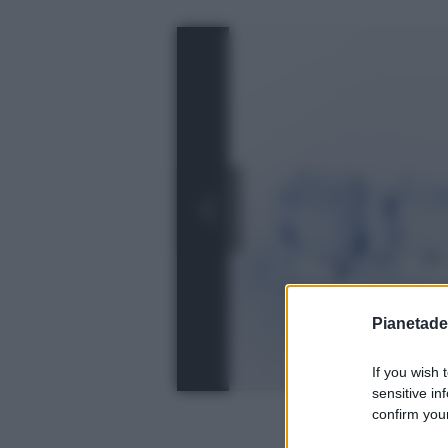
Pianetades
If you wish 
sensitive in
confirm your