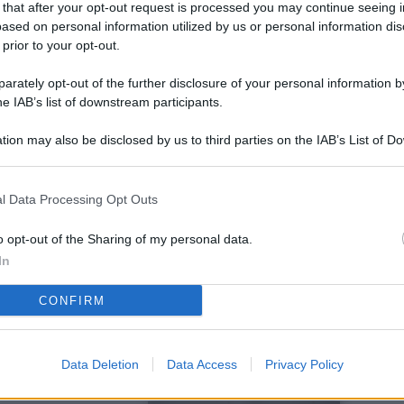
 that after your opt-out request is processed you may continue seeing i
L
ased on personal information utilized by us or personal information dis
 prior to your opt-out.
rately opt-out of the further disclosure of your personal information by
M
he IAB’s list of downstream participants.
ab
tion may also be disclosed by us to third parties on the IAB’s List of 
di
 that may further disclose it to other third parties.
Vi
l Data Processing Opt Outs
so
co
o opt-out of the Sharing of my personal data.
pu
In
Av
CONFIRM
po
Ka
Data Deletion
Data Access
Privacy Policy
st