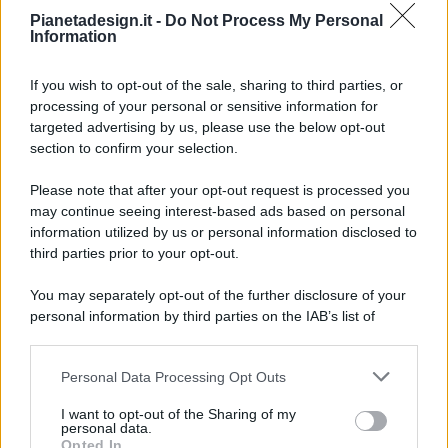
Pianetadesign.it -
Do Not Process My Personal
Information
If you wish to opt-out of the sale, sharing to third parties, or
processing of your personal or sensitive information for
targeted advertising by us, please use the below opt-out
© 2026 - Pianeta Design - P.IVA 04827280654 - Testata
section to confirm your selection.
Registrata Al Tribunale Di Nocera Inferiore N. 8/2020 - RG N.
1336/2020
Please note that after your opt-out request is processed you
ISCRIZIONE AL ROC N. 35792 – ISCRITTA ALL’ANSO
may continue seeing interest-based ads based on personal
(ASSOCIAZIONE NAZIONALE STAMPA ONLINE)
information utilized by us or personal information disclosed to
third parties prior to your opt-out.
PRIVACY E NOTIFICHE
You may separately opt-out of the further disclosure of your
personal information by third parties on the IAB’s list of
PREFERENZE PRIVACY
downstream participants.
MAPPA DEL SITO
Personal Data Processing Opt Outs
This information may also be disclosed by us to third parties
on the IAB’s List of Downstream Participants that may further
I want to opt-out of the Sharing of my
disclose it to other third parties.
personal data.
Opted In