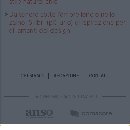
stile natural chic
Da tenere sotto l’ombrellone o nello
zaino, 5 libri (più uno) di ispirazione per
gli amanti del design
CHI SIAMO
REDAZIONE
CONTATTI
PARTNERSHIP E ACCREDITAMENTI