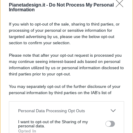
Pianetadesign.it -
Do Not Process My Personal
Information
If you wish to opt-out of the sale, sharing to third parties, or
processing of your personal or sensitive information for
targeted advertising by us, please use the below opt-out
© 2026 - Pianeta Design - P.IVA 04827280654 - Testata
section to confirm your selection.
Registrata Al Tribunale Di Nocera Inferiore N. 8/2020 - RG N.
1336/2020
Please note that after your opt-out request is processed you
ISCRIZIONE AL ROC N. 35792 – ISCRITTA ALL’ANSO
may continue seeing interest-based ads based on personal
(ASSOCIAZIONE NAZIONALE STAMPA ONLINE)
information utilized by us or personal information disclosed to
third parties prior to your opt-out.
PRIVACY E NOTIFICHE
You may separately opt-out of the further disclosure of your
personal information by third parties on the IAB’s list of
PREFERENZE PRIVACY
downstream participants.
MAPPA DEL SITO
Personal Data Processing Opt Outs
This information may also be disclosed by us to third parties
on the IAB’s List of Downstream Participants that may further
I want to opt-out of the Sharing of my
disclose it to other third parties.
personal data.
Opted In