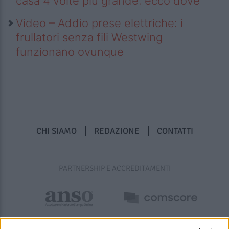
casa 4 volte più grande: ecco dove
Video – Addio prese elettriche: i
frullatori senza fili Westwing
funzionano ovunque
CHI SIAMO
REDAZIONE
CONTATTI
PARTNERSHIP E ACCREDITAMENTI