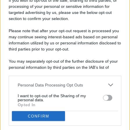
If you wish to opt-out of the sale, sharing to third parties, or
processing of your personal or sensitive information for
targeted advertising by us, please use the below opt-out
© 2026 - Pianeta Design - P.IVA 04827280654 - Testata
section to confirm your selection.
Registrata Al Tribunale Di Nocera Inferiore N. 8/2020 - RG N.
1336/2020
Please note that after your opt-out request is processed you
ISCRIZIONE AL ROC N. 35792 – ISCRITTA ALL’ANSO
may continue seeing interest-based ads based on personal
(ASSOCIAZIONE NAZIONALE STAMPA ONLINE)
information utilized by us or personal information disclosed to
third parties prior to your opt-out.
PRIVACY E NOTIFICHE
You may separately opt-out of the further disclosure of your
personal information by third parties on the IAB’s list of
PREFERENZE PRIVACY
downstream participants.
MAPPA DEL SITO
Personal Data Processing Opt Outs
This information may also be disclosed by us to third parties
on the IAB’s List of Downstream Participants that may further
I want to opt-out of the Sharing of my
disclose it to other third parties.
personal data.
Opted In
CONFIRM