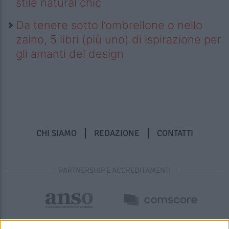
stile natural chic
Da tenere sotto l’ombrellone o nello
zaino, 5 libri (più uno) di ispirazione per
gli amanti del design
CHI SIAMO
REDAZIONE
CONTATTI
PARTNERSHIP E ACCREDITAMENTI