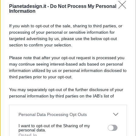
Pianetadesign.it -
Do Not Process My Personal
Information
If you wish to opt-out of the sale, sharing to third parties, or
processing of your personal or sensitive information for
targeted advertising by us, please use the below opt-out
© 2026 - Pianeta Design - P.IVA 04827280654 - Testata
section to confirm your selection.
Registrata Al Tribunale Di Nocera Inferiore N. 8/2020 - RG N.
1336/2020
Please note that after your opt-out request is processed you
ISCRIZIONE AL ROC N. 35792 – ISCRITTA ALL’ANSO
may continue seeing interest-based ads based on personal
(ASSOCIAZIONE NAZIONALE STAMPA ONLINE)
information utilized by us or personal information disclosed to
third parties prior to your opt-out.
PRIVACY E NOTIFICHE
You may separately opt-out of the further disclosure of your
personal information by third parties on the IAB’s list of
PREFERENZE PRIVACY
downstream participants.
MAPPA DEL SITO
Personal Data Processing Opt Outs
This information may also be disclosed by us to third parties
on the IAB’s List of Downstream Participants that may further
I want to opt-out of the Sharing of my
disclose it to other third parties.
personal data.
Opted In