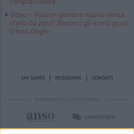
compravendita
Video – Vuoi un giardino nuovo senza
rifarlo da zero? Bastano gli arredi giusti
firmati Deghi
CHI SIAMO
REDAZIONE
CONTATTI
PARTNERSHIP E ACCREDITAMENTI