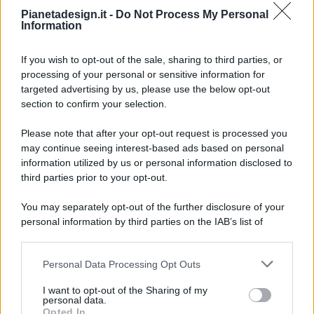
Pianetadesign.it -
Do Not Process My Personal
Information
If you wish to opt-out of the sale, sharing to third parties, or
processing of your personal or sensitive information for
targeted advertising by us, please use the below opt-out
© 2026 - Pianeta Design - P.IVA 04827280654 - Testata
section to confirm your selection.
Registrata Al Tribunale Di Nocera Inferiore N. 8/2020 - RG N.
1336/2020
Please note that after your opt-out request is processed you
ISCRIZIONE AL ROC N. 35792 – ISCRITTA ALL’ANSO
may continue seeing interest-based ads based on personal
(ASSOCIAZIONE NAZIONALE STAMPA ONLINE)
information utilized by us or personal information disclosed to
third parties prior to your opt-out.
PRIVACY E NOTIFICHE
You may separately opt-out of the further disclosure of your
personal information by third parties on the IAB’s list of
PREFERENZE PRIVACY
downstream participants.
MAPPA DEL SITO
Personal Data Processing Opt Outs
This information may also be disclosed by us to third parties
on the IAB’s List of Downstream Participants that may further
I want to opt-out of the Sharing of my
disclose it to other third parties.
personal data.
Opted In