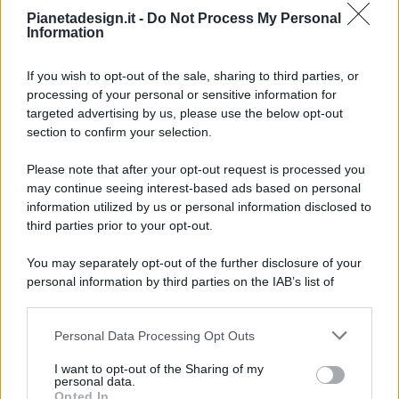
Pianetadesign.it -
Do Not Process My Personal
Information
If you wish to opt-out of the sale, sharing to third parties, or
processing of your personal or sensitive information for
targeted advertising by us, please use the below opt-out
© 2026 - Pianeta Design - P.IVA 04827280654 - Testata
section to confirm your selection.
Registrata Al Tribunale Di Nocera Inferiore N. 8/2020 - RG N.
1336/2020
Please note that after your opt-out request is processed you
ISCRIZIONE AL ROC N. 35792 – ISCRITTA ALL’ANSO
may continue seeing interest-based ads based on personal
(ASSOCIAZIONE NAZIONALE STAMPA ONLINE)
information utilized by us or personal information disclosed to
third parties prior to your opt-out.
PRIVACY E NOTIFICHE
You may separately opt-out of the further disclosure of your
personal information by third parties on the IAB’s list of
PREFERENZE PRIVACY
downstream participants.
MAPPA DEL SITO
Personal Data Processing Opt Outs
This information may also be disclosed by us to third parties
on the IAB’s List of Downstream Participants that may further
I want to opt-out of the Sharing of my
disclose it to other third parties.
personal data.
Opted In