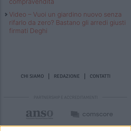
compravendita
Video – Vuoi un giardino nuovo senza
rifarlo da zero? Bastano gli arredi giusti
firmati Deghi
CHI SIAMO
REDAZIONE
CONTATTI
PARTNERSHIP E ACCREDITAMENTI