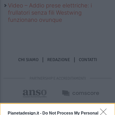
Video – Addio prese elettriche: i
frullatori senza fili Westwing
funzionano ovunque
CHI SIAMO
REDAZIONE
CONTATTI
PARTNERSHIP E ACCREDITAMENTI
Pianetadesign.it -
Do Not Process My Personal