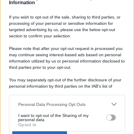
Information
If you wish to opt-out of the sale, sharing to third parties, or
processing of your personal or sensitive information for
targeted advertising by us, please use the below opt-out
© 2026 - Pianeta Design - P.IVA 04827280654 - Testata
section to confirm your selection.
Registrata Al Tribunale Di Nocera Inferiore N. 8/2020 - RG N.
1336/2020
Please note that after your opt-out request is processed you
ISCRIZIONE AL ROC N. 35792 – ISCRITTA ALL’ANSO
may continue seeing interest-based ads based on personal
(ASSOCIAZIONE NAZIONALE STAMPA ONLINE)
information utilized by us or personal information disclosed to
third parties prior to your opt-out.
PRIVACY E NOTIFICHE
You may separately opt-out of the further disclosure of your
personal information by third parties on the IAB’s list of
PREFERENZE PRIVACY
downstream participants.
MAPPA DEL SITO
Personal Data Processing Opt Outs
This information may also be disclosed by us to third parties
on the IAB’s List of Downstream Participants that may further
I want to opt-out of the Sharing of my
disclose it to other third parties.
personal data.
Opted In