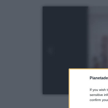
Pianetades
If you wish 
sensitive in
confirm your