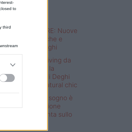
nterest-
o sapevi che...
closed to
 third
ODERNO ABITARE: Nuove
itudini domestiche e
Downstream
namismo dei luoghi
deo – Avere un living da
gno è possibile: la
llezione Karan di Deghi
nta sullo stile natural chic
ere un living da sogno è
ssibile: la collezione
ran di Deghi punta sullo
ile natural chic