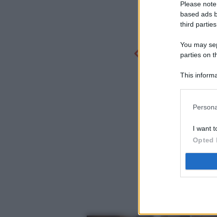
Please note
based ads b
third parties
You may sepa
parties on t
This informa
Participants
Persona
I want t
Opted 