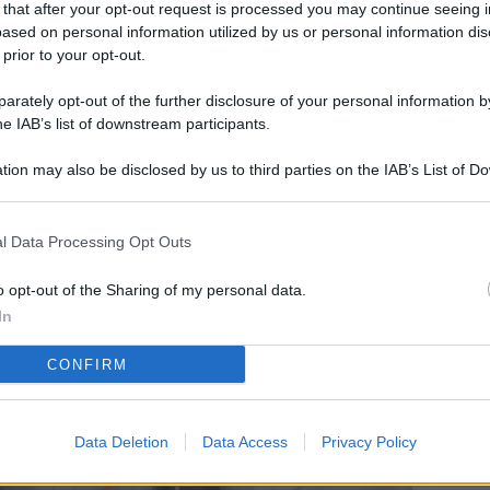
 that after your opt-out request is processed you may continue seeing i
L
ased on personal information utilized by us or personal information dis
 prior to your opt-out.
rately opt-out of the further disclosure of your personal information by
M
he IAB’s list of downstream participants.
ab
tion may also be disclosed by us to third parties on the IAB’s List of 
di
 that may further disclose it to other third parties.
Vi
l Data Processing Opt Outs
so
co
o opt-out of the Sharing of my personal data.
pu
In
Av
CONFIRM
po
Ka
Data Deletion
Data Access
Privacy Policy
st