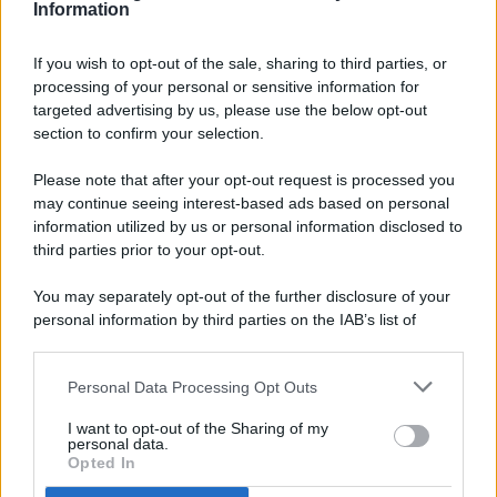
Information
If you wish to opt-out of the sale, sharing to third parties, or
processing of your personal or sensitive information for
targeted advertising by us, please use the below opt-out
© 2026 - Pianeta Design - P.IVA 04827280654 - Testata
section to confirm your selection.
Registrata Al Tribunale Di Nocera Inferiore N. 8/2020 - RG N.
1336/2020
Please note that after your opt-out request is processed you
ISCRIZIONE AL ROC N. 35792 – ISCRITTA ALL’ANSO
may continue seeing interest-based ads based on personal
(ASSOCIAZIONE NAZIONALE STAMPA ONLINE)
information utilized by us or personal information disclosed to
third parties prior to your opt-out.
PRIVACY E NOTIFICHE
You may separately opt-out of the further disclosure of your
personal information by third parties on the IAB’s list of
PREFERENZE PRIVACY
downstream participants.
MAPPA DEL SITO
Personal Data Processing Opt Outs
This information may also be disclosed by us to third parties
on the IAB’s List of Downstream Participants that may further
I want to opt-out of the Sharing of my
disclose it to other third parties.
personal data.
Opted In