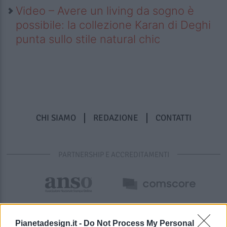
Video – Avere un living da sogno è
possibile: la collezione Karan di Deghi
punta sullo stile natural chic
CHI SIAMO
REDAZIONE
CONTATTI
PARTNERSHIP E ACCREDITAMENTI
Pianetadesign.it -
Do Not Process My Personal