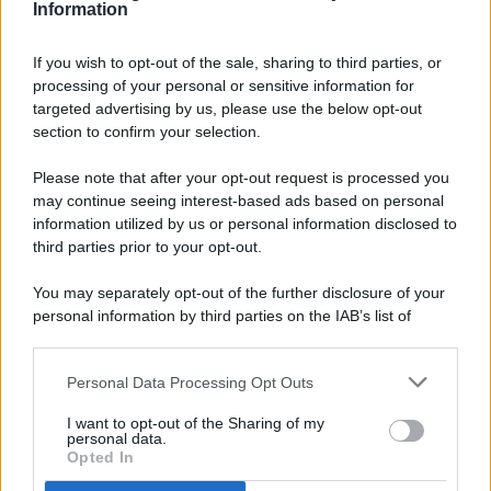
Information
If you wish to opt-out of the sale, sharing to third parties, or
processing of your personal or sensitive information for
targeted advertising by us, please use the below opt-out
© 2026 - Pianeta Design - P.IVA 04827280654 - Testata
section to confirm your selection.
Registrata Al Tribunale Di Nocera Inferiore N. 8/2020 - RG N.
1336/2020
Please note that after your opt-out request is processed you
ISCRIZIONE AL ROC N. 35792 – ISCRITTA ALL’ANSO
may continue seeing interest-based ads based on personal
(ASSOCIAZIONE NAZIONALE STAMPA ONLINE)
information utilized by us or personal information disclosed to
third parties prior to your opt-out.
PRIVACY E NOTIFICHE
You may separately opt-out of the further disclosure of your
personal information by third parties on the IAB’s list of
PREFERENZE PRIVACY
downstream participants.
MAPPA DEL SITO
Personal Data Processing Opt Outs
This information may also be disclosed by us to third parties
on the IAB’s List of Downstream Participants that may further
I want to opt-out of the Sharing of my
disclose it to other third parties.
personal data.
Opted In