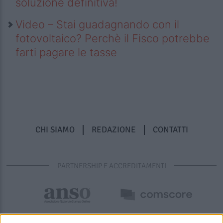
soluzione definitiva!
Video – Stai guadagnando con il
fotovoltaico? Perchè il Fisco potrebbe
farti pagare le tasse
CHI SIAMO
REDAZIONE
CONTATTI
PARTNERSHIP E ACCREDITAMENTI