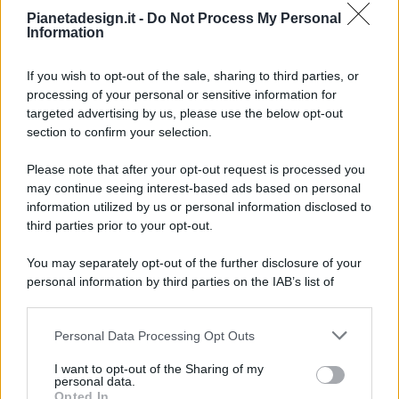
Pianetadesign.it -
Do Not Process My Personal
Information
If you wish to opt-out of the sale, sharing to third parties, or
processing of your personal or sensitive information for
targeted advertising by us, please use the below opt-out
© 2026 - Pianeta Design - P.IVA 04827280654 - Testata
section to confirm your selection.
Registrata Al Tribunale Di Nocera Inferiore N. 8/2020 - RG N.
1336/2020
Please note that after your opt-out request is processed you
ISCRIZIONE AL ROC N. 35792 – ISCRITTA ALL’ANSO
may continue seeing interest-based ads based on personal
(ASSOCIAZIONE NAZIONALE STAMPA ONLINE)
information utilized by us or personal information disclosed to
third parties prior to your opt-out.
PRIVACY E NOTIFICHE
You may separately opt-out of the further disclosure of your
personal information by third parties on the IAB’s list of
PREFERENZE PRIVACY
downstream participants.
MAPPA DEL SITO
Personal Data Processing Opt Outs
This information may also be disclosed by us to third parties
on the IAB’s List of Downstream Participants that may further
I want to opt-out of the Sharing of my
disclose it to other third parties.
personal data.
Opted In