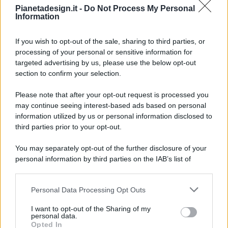
Pianetadesign.it -
Do Not Process My Personal
Information
If you wish to opt-out of the sale, sharing to third parties, or
processing of your personal or sensitive information for
targeted advertising by us, please use the below opt-out
© 2026 - Pianeta Design - P.IVA 04827280654 - Testata
section to confirm your selection.
Registrata Al Tribunale Di Nocera Inferiore N. 8/2020 - RG N.
1336/2020
Please note that after your opt-out request is processed you
ISCRIZIONE AL ROC N. 35792 – ISCRITTA ALL’ANSO
may continue seeing interest-based ads based on personal
(ASSOCIAZIONE NAZIONALE STAMPA ONLINE)
information utilized by us or personal information disclosed to
third parties prior to your opt-out.
PRIVACY E NOTIFICHE
You may separately opt-out of the further disclosure of your
personal information by third parties on the IAB’s list of
PREFERENZE PRIVACY
downstream participants.
MAPPA DEL SITO
Personal Data Processing Opt Outs
This information may also be disclosed by us to third parties
on the IAB’s List of Downstream Participants that may further
I want to opt-out of the Sharing of my
disclose it to other third parties.
personal data.
Opted In