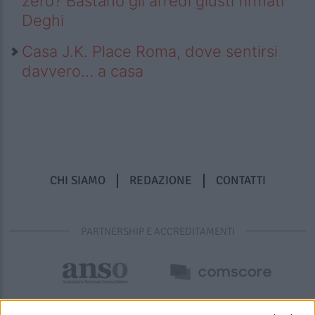
zero? Bastano gli arredi giusti firmati
Deghi
Casa J.K. Place Roma, dove sentirsi
davvero… a casa
CHI SIAMO
REDAZIONE
CONTATTI
PARTNERSHIP E ACCREDITAMENTI