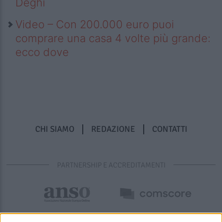
Deghi
Video – Con 200.000 euro puoi
comprare una casa 4 volte più grande:
ecco dove
CHI SIAMO
REDAZIONE
CONTATTI
PARTNERSHIP E ACCREDITAMENTI