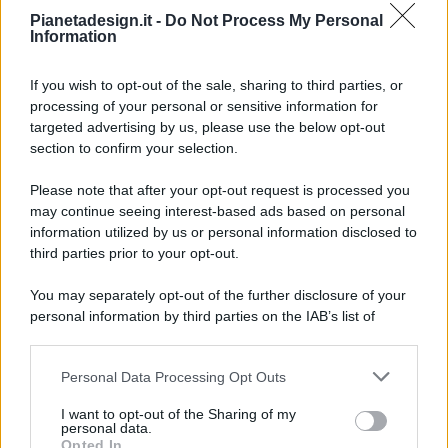
Pianetadesign.it -
Do Not Process My Personal
Information
If you wish to opt-out of the sale, sharing to third parties, or
processing of your personal or sensitive information for
targeted advertising by us, please use the below opt-out
© 2026 - Pianeta Design - P.IVA 04827280654 - Testata
section to confirm your selection.
Registrata Al Tribunale Di Nocera Inferiore N. 8/2020 - RG N.
1336/2020
Please note that after your opt-out request is processed you
ISCRIZIONE AL ROC N. 35792 – ISCRITTA ALL’ANSO
may continue seeing interest-based ads based on personal
(ASSOCIAZIONE NAZIONALE STAMPA ONLINE)
information utilized by us or personal information disclosed to
third parties prior to your opt-out.
PRIVACY E NOTIFICHE
You may separately opt-out of the further disclosure of your
personal information by third parties on the IAB’s list of
PREFERENZE PRIVACY
downstream participants.
MAPPA DEL SITO
Personal Data Processing Opt Outs
This information may also be disclosed by us to third parties
on the IAB’s List of Downstream Participants that may further
I want to opt-out of the Sharing of my
disclose it to other third parties.
personal data.
Opted In