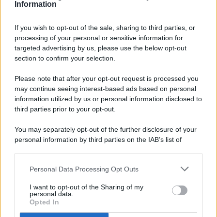
Information
If you wish to opt-out of the sale, sharing to third parties, or
processing of your personal or sensitive information for
targeted advertising by us, please use the below opt-out
© 2026 - Pianeta Design - P.IVA 04827280654 - Testata
section to confirm your selection.
Registrata Al Tribunale Di Nocera Inferiore N. 8/2020 - RG N.
1336/2020
Please note that after your opt-out request is processed you
ISCRIZIONE AL ROC N. 35792 – ISCRITTA ALL’ANSO
may continue seeing interest-based ads based on personal
(ASSOCIAZIONE NAZIONALE STAMPA ONLINE)
information utilized by us or personal information disclosed to
third parties prior to your opt-out.
PRIVACY E NOTIFICHE
You may separately opt-out of the further disclosure of your
personal information by third parties on the IAB’s list of
PREFERENZE PRIVACY
downstream participants.
MAPPA DEL SITO
Personal Data Processing Opt Outs
This information may also be disclosed by us to third parties
on the IAB’s List of Downstream Participants that may further
I want to opt-out of the Sharing of my
disclose it to other third parties.
personal data.
Opted In