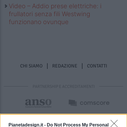
Video – Addio prese elettriche: i
frullatori senza fili Westwing
funzionano ovunque
CHI SIAMO
REDAZIONE
CONTATTI
PARTNERSHIP E ACCREDITAMENTI
Pianetadesign.it -
Do Not Process My Personal