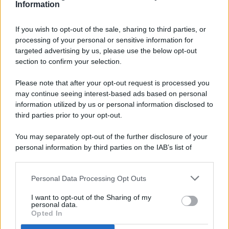
Information
If you wish to opt-out of the sale, sharing to third parties, or
processing of your personal or sensitive information for
targeted advertising by us, please use the below opt-out
© 2026 - Pianeta Design - P.IVA 04827280654 - Testata
section to confirm your selection.
Registrata Al Tribunale Di Nocera Inferiore N. 8/2020 - RG N.
1336/2020
Please note that after your opt-out request is processed you
ISCRIZIONE AL ROC N. 35792 – ISCRITTA ALL’ANSO
may continue seeing interest-based ads based on personal
(ASSOCIAZIONE NAZIONALE STAMPA ONLINE)
information utilized by us or personal information disclosed to
third parties prior to your opt-out.
PRIVACY E NOTIFICHE
You may separately opt-out of the further disclosure of your
personal information by third parties on the IAB’s list of
PREFERENZE PRIVACY
downstream participants.
MAPPA DEL SITO
Personal Data Processing Opt Outs
This information may also be disclosed by us to third parties
on the IAB’s List of Downstream Participants that may further
I want to opt-out of the Sharing of my
disclose it to other third parties.
personal data.
Opted In