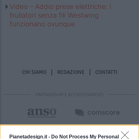
Video – Addio prese elettriche: i
frullatori senza fili Westwing
funzionano ovunque
CHI SIAMO
REDAZIONE
CONTATTI
PARTNERSHIP E ACCREDITAMENTI
Pianetadesign.it -
Do Not Process My Personal