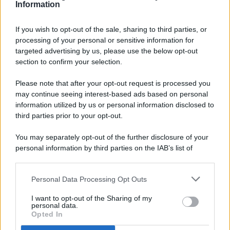
Information
If you wish to opt-out of the sale, sharing to third parties, or
processing of your personal or sensitive information for
targeted advertising by us, please use the below opt-out
© 2026 - Pianeta Design - P.IVA 04827280654 - Testata
section to confirm your selection.
Registrata Al Tribunale Di Nocera Inferiore N. 8/2020 - RG N.
1336/2020
Please note that after your opt-out request is processed you
ISCRIZIONE AL ROC N. 35792 – ISCRITTA ALL’ANSO
may continue seeing interest-based ads based on personal
(ASSOCIAZIONE NAZIONALE STAMPA ONLINE)
information utilized by us or personal information disclosed to
third parties prior to your opt-out.
PRIVACY E NOTIFICHE
You may separately opt-out of the further disclosure of your
personal information by third parties on the IAB’s list of
PREFERENZE PRIVACY
downstream participants.
MAPPA DEL SITO
Personal Data Processing Opt Outs
This information may also be disclosed by us to third parties
on the IAB’s List of Downstream Participants that may further
I want to opt-out of the Sharing of my
disclose it to other third parties.
personal data.
Opted In