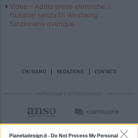
Video – Addio prese elettriche: i
frullatori senza fili Westwing
funzionano ovunque
CHI SIAMO
REDAZIONE
CONTATTI
PARTNERSHIP E ACCREDITAMENTI
Pianetadesign.it -
Do Not Process My Personal