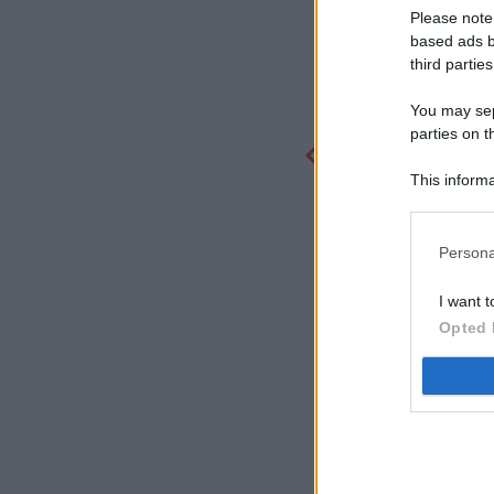
Please note
based ads b
third parties
You may sepa
parties on t
This informa
Participants
Persona
I want t
Opted 