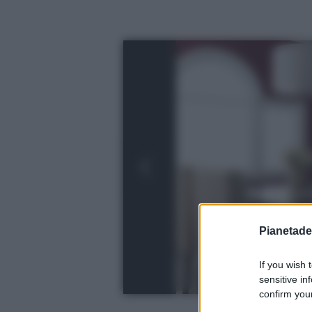
Pianetades
If you wish 
sensitive in
confirm your