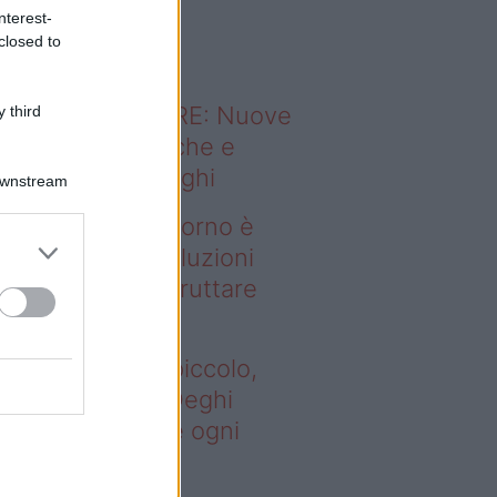
o sapevi che...
nterest-
closed to
ODERNO ABITARE: Nuove
 third
itudini domestiche e
namismo dei luoghi
Downstream
deo – Se il soggiorno è
ccolo, queste soluzioni
ghi aiutano a sfruttare
ni spazio
 il soggiorno è piccolo,
este soluzioni Deghi
utano a sfruttare ogni
azio