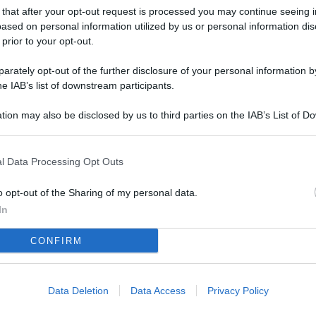
L
 that after your opt-out request is processed you may continue seeing i
ased on personal information utilized by us or personal information dis
 prior to your opt-out.
M
rately opt-out of the further disclosure of your personal information by
he IAB’s list of downstream participants.
ab
di
tion may also be disclosed by us to third parties on the IAB’s List of 
 that may further disclose it to other third parties.
Vi
pi
l Data Processing Opt Outs
De
o opt-out of the Sharing of my personal data.
og
In
Se
CONFIRM
qu
ai
sp
Data Deletion
Data Access
Privacy Policy