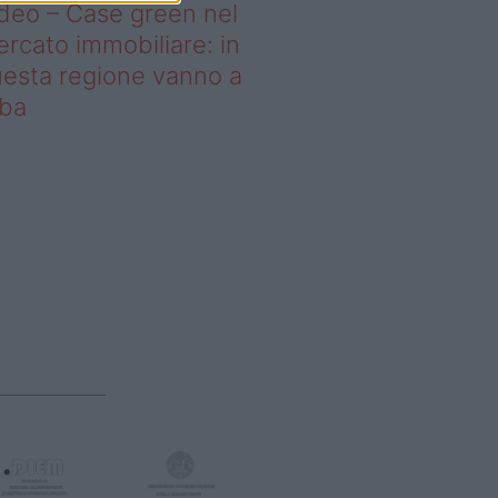
deo – Case green nel
rcato immobiliare: in
esta regione vanno a
uba